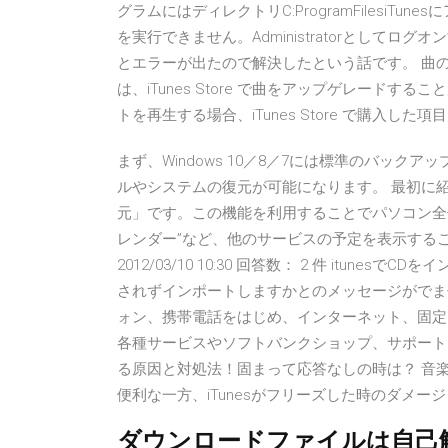
グラムにはディレクトリC:ProgramFilesi
を実行できません。Administratorとして
とエラーが出たので解決したという話です。 曲の i
は、iTunes Store で曲をアップゲレード
トを再生する場合、iTunes Store で購入
まず、Windows 10／8／7には標準のバッ
ルやシステムの復元が可能になります。 最初に紹介
元」です。この機能を利用することでパソコン全体を W
レンダー”など、他のサービスの予定を表示すること
2012/03/10 10:30 回答数： 2 件 itu
されずインポートしますかとのメッセージがでま
ォン、携帯電話をはじめ、インターネット、固定
各種サービスやソフトバンクショップ、サポート、企
る原因と対処法！固まって応答なしの時は？ 音楽
便利な一方、iTunesがフリーズした時のダメー
ダウンロードファイルは自己