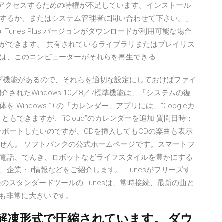
Tunesにアクセスするための特権が不足しています。インストール
ログオンするか、またはシステム管理者に問い合わせて下さい。」
Tunes Plus バージョンがダウンロードが利用可能な場合
することができます。 共有されているライブラリまたはプレイリス
した項目は、このコンピューターがそれらを再生できる
クアップ機能があるので、それらを適切な設定にしておけばファイ
されたWindows 10／8／7標準機能は、「システムの復
indows 10の「カレンダー」アプリには、“Googleカ
もできますが、“iCloud”のカレンダーを追加 質問日時：
nesでCDをインポートしたいのですが、CDを挿入してもCDの楽曲も表示
せん。 ソフトバンクの公式ホームページです。スマートフ
電話、でんき、ロボットなどライフスタイルを豊かにする
業・ir情報などをご紹介します。 iTunesがフリーズす
のスタンダードツールのiTunesは、常時接続、最新の曲と
ジも非常に大きいです。
解凍形式で圧縮されています。 ダウ