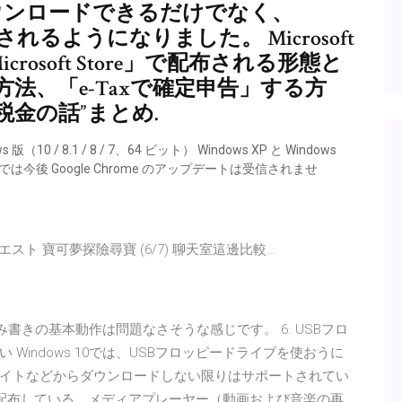
ダウンロードできるだけでなく、
配布されるようになりました。 Microsoft
Microsoft Store」で配布される形態と
法、「e-Taxで確定申告」する方
金の話”まとめ.
s 版（10 / 8.1 / 8 / 7、64 ビット） Windows XP と Windows
は今後 Google Chrome のアップデートは受信されませ
クエスト 寶可夢探險尋寶 (6/7) 聊天室這邊比較…
くと、読み書きの基本動作は問題なさそうな感じです。 6. USBフロ
indows 10では、USBフロッピードライブを使おうに
イトなどからダウンロードしない限りはサポートされてい
発及び配布している、メディアプレーヤー（動画および音楽の再