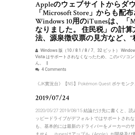
Appleのウェブサイトから
「Microsoft Store」からも
Windows 10用のiTunesは、「
なりました。 住民税」の計算方
法、源泉徴収票の見方など、“税
Windows 版（10 / 8.1 / 8 / 7、32 ビット） Window
Vista はサポートされなくなったため、このパソコンで
ん。
4 Comments
《JK實況台》【NS】Pokémon Quest ポケモン
2019/07/24
2020/05/27 2019/08/15 結論だけ先に書
ッピードライブがデフォルトではサポートされない W
も、基本的には最新のドライバーをメーカーのサ
ません。 itunesはアップル（Apple）が開