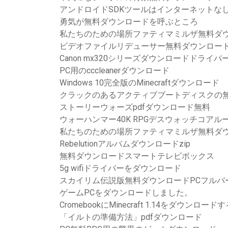
アンドロイドSDKツールはインターネットなし
勇気が無料ダウンロードを呼ぶところ
私たちのための場所ファティマミルザ無料ダ
ビデオファイルリデューサー無料ダウンロー
Canon mx320シリーズダウンロードドライバ
PC用のcccleanerダウンロード
Windows 10完全版のMinecraftダウンロード
クラックのあるアクティブブートディスクの
ストーリーウォーズpdfダウンロード無料
ウォーハンマー40K RPGデスウォッチコアル
私たちのための場所ファティマミルザ無料ダ
Rebelutionアルバムダウンロードzip
無料ダウンロードスマートテレビボックス
5g wifiドライバーをダウンロード
スカイリム伝説版無料ダウンロードPCフルバ
ゲームPCをダウンロードしました。
CromebookにMinecraft 1.14をダウンロー
「イルトの準備方法」pdfダウンロード