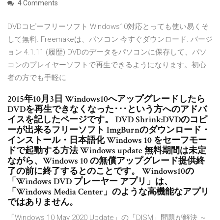
4 Comments
DVDコピーフリーソフト Windows10対応とっても使い易くそ
して無料. Freemakeは、パソコン 今すぐダウンロード. バージ
ョン 4.1.11 (履歴) DVDのデータをパソコンに保存して、パソ
コンのプレイヤーソフトで再生できるようになります。初心
者の方でも手軽に
2015年10月3日 Windows10へアップグレードしたら
DVDを再生できなくなった･･･という方へのアドバ
イスを記したページです。 DVD Shrink:DVDのコピ
ーが出来るフリーソフト ImgBurnのダウンロード・
インストール・日本語化 Windows 10 をセーフモー
ドで起動する方法 Windows update 無料期間は未定
ながら、Windows 10 の無償アップグレード提供終
了の前に終了するとのことです。 Windows10の
「Windows DVD プレーヤー アプリ」は、
「Windows Media Center」のような高機能なアプリ
ではありません。
「Windows 10 May 2020 Update」の「DISM」問題が解決 ～