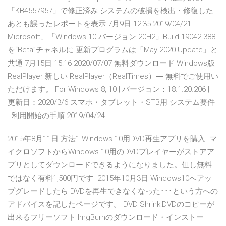
「KB4557957」で修正済み システムの破損を検出・修復した
あとも誤ったレポートを表示 7月9日 12:35 2019/04/21
Microsoft、「Windows 10 バージョン 20H2」Build 19042.388
を“Beta”チャネルに 更新プログラムは「May 2020 Update」と
共通 7月15日 15:16 2020/07/07 無料ダウンロード Windows版
RealPlayer 新しい RealPlayer（RealTimes）― 無料でご使用い
ただけます。 For Windows 8, 10 | バージョン：18.1.20.206 |
更新日：2020/3/6 スマホ・タブレット・STB用 システム要件
- 利用開始の手順 2019/04/24
2015年8月11日 方法1 Windows 10用DVD再生アプリを購入. マ
イクロソフトからWindows 10用のDVDプレイヤーがストアア
プリとしてダウンロードできるようになりました。但し無料
ではなく有料1,500円です 2015年10月3日 Windows10へアッ
プグレードしたら DVDを再生できなくなった･･･という方への
アドバイスを記したページです。 DVD Shrink:DVDのコピーが
出来るフリーソフト ImgBurnのダウンロード・インストー